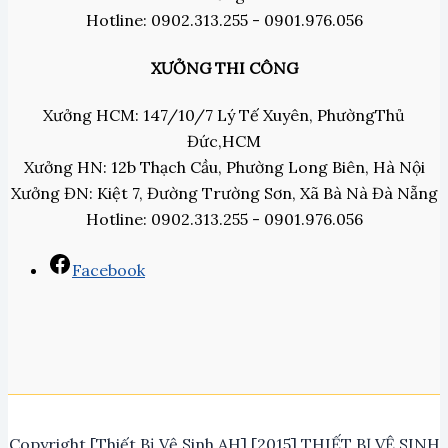
Hotline: 0902.313.255 - 0901.976.056
XƯỞNG THI CÔNG
Xưởng HCM: 147/10/7 Lý Tế Xuyên, PhườngThủ
Đức,HCM
Xưởng HN: 12b Thạch Cầu, Phường Long Biên, Hà Nội
Xưởng ĐN: Kiệt 7, Đường Trường Sơn, Xã Bà Nà Đà Nẵng
Hotline: 0902.313.255 - 0901.976.056
Facebook
Copyright [Thiết Bị Vệ Sinh AH] [2015] THIẾT BỊ VỆ SINH