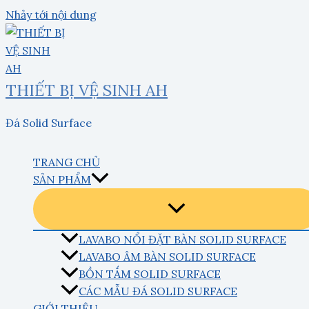
Nhảy tới nội dung
THIẾT BỊ VỆ SINH AH
Đá Solid Surface
TRANG CHỦ
SẢN PHẨM
LAVABO NỔI ĐẶT BÀN SOLID SURFACE
LAVABO ÂM BÀN SOLID SURFACE
BỒN TẮM SOLID SURFACE
CÁC MẪU ĐÁ SOLID SURFACE
GIỚI THIỆU