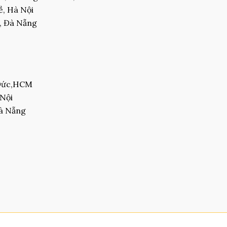
, Hà Nội
, Đà Nẵng
 Đức,HCM
 Nội
Đà Nẵng