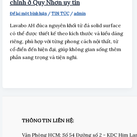
chỉnh ở Quy Nhơn uy tín
Để lại một bình luận
/
TIN TỨC
/
admin
Lavabo AH đúca nguyên khối từ đá solid surface
có thể được thiết kế theo kích thước và kiểu dáng
riêng, phù hợp với từng phong cách nội thất, từ
cổ điển đến hiện đại, giúp không gian sống thêm
phần sang trọng và tiện nghi.
THÔNG TIN LIÊN HỆ:
Văn Phòng HCM: Số 54 Đường số 2 - KDC Him L