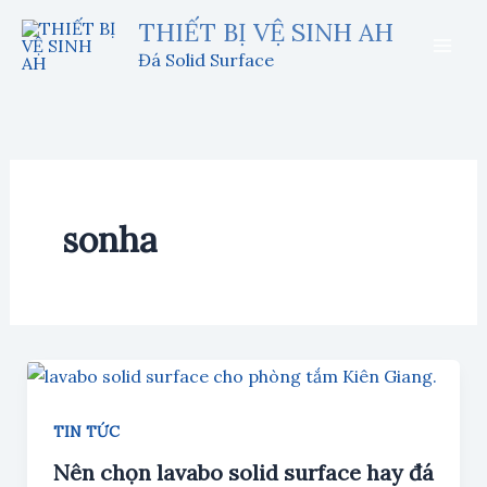
Nhảy
THIẾT BỊ VỆ SINH AH
tới
Đá Solid Surface
nội
dung
sonha
TIN TỨC
Nên chọn lavabo solid surface hay đá