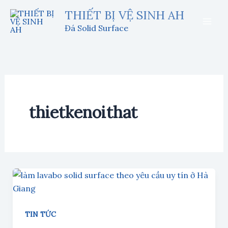
Nhảy
THIẾT BỊ VỆ SINH AH
tới
Đá Solid Surface
nội
dung
thietkenoithat
TIN TỨC