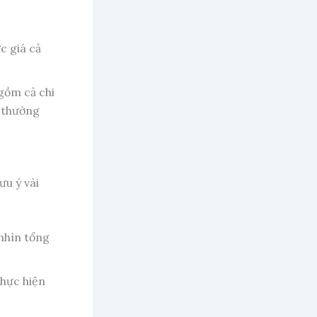
 giá cả
 gồm cả chi
g thường
ưu ý vài
nhìn tổng
thực hiện