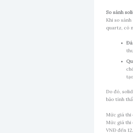
So sánh soli
Khi so sánh
quartz, có 
Đá
th
Qu
chố
tạo
Do đó, soli
bảo tính th
Mức giá thi
Mức giá thi
VNĐ đến 12.