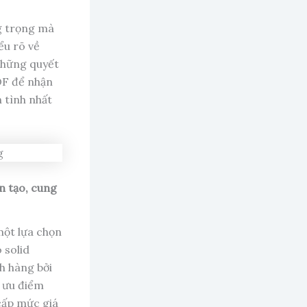
ng trọng mà
ểu rõ về
 những quyết
OF để nhận
n tình nhất
ân tạo, cung
 một lựa chọn
 solid
h hàng bởi
c ưu điểm
 cấp mức giá