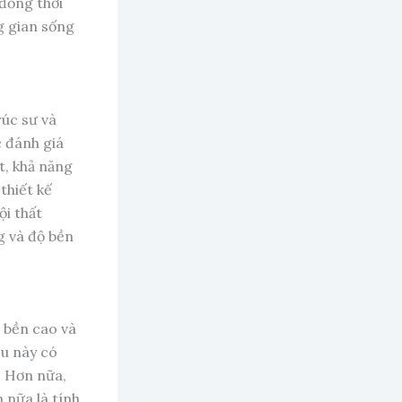
 đồng thời
g gian sống
rúc sư và
c đánh giá
t, khả năng
thiết kế
ội thất
g và độ bền
ộ bền cao và
ệu này có
. Hơn nữa,
 nữa là tính