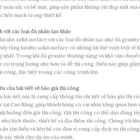
ề màu sắc và bề mặt, giúp sản phẩm không chỉ đẹp mắt mà
c liền mạch trong thiết kế.
h với các loại đá nhân tạo khác
lavabo solid surface với các loại đá nhân tạo như đá granite
hấy rằng lavabo solid surface có những lợi thế vượt trội về 
g nhất. Trong khi đá granite thường nặng và khó vận chuyển
e có trọng lượng nhẹ hơn và dễ thi công. Điều này giúp giảm
i công, đặc biệt trong các công trình lớn.
êu của bài viết về báo giá thi công
 bài viết này là cung cấp thông tin chi tiết về báo giá thi c
e tại Cao Bằng, giúp khách hàng có cái nhìn tổng quan hơn v
ảnh hưởng đến giá thi công. Giá thi công có thể dao động tù
 như kích thước, thiết kế và địa điểm thi công. Chúng tôi kh
ần tìm hiểu và liên hệ các đơn vị cung cấp dịch vụ thi công
nh xác nhất cho dự án của mình.