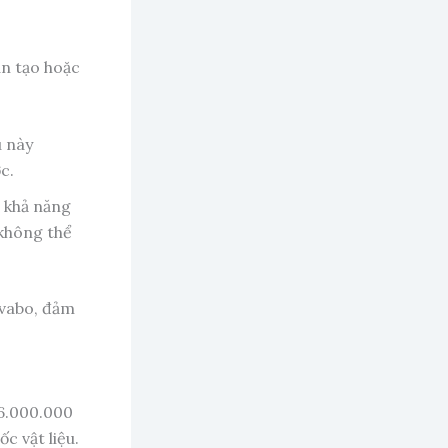
ân tạo hoặc
u này
c.
 khả năng
 không thể
avabo, đảm
 6.000.000
 vật liệu.