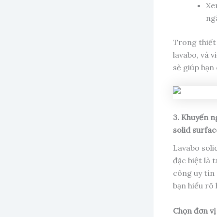
Xem
ngâ
Trong thiết 
lavabo, và v
sẽ giúp bạn
3. Khuyến ng
solid surfac
Lavabo solid
đặc biệt là
công uy tín
bạn hiểu rõ 
Chọn đơn vị