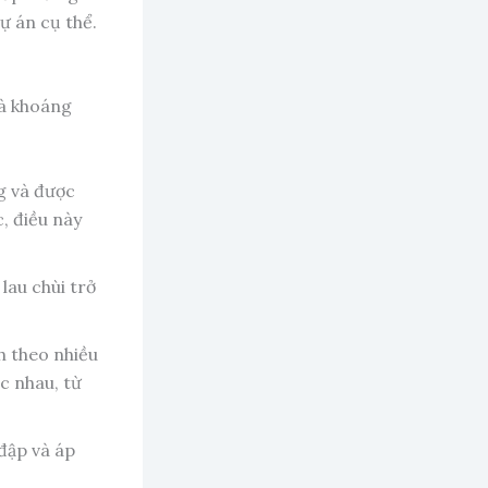
ự án cụ thể.
và khoáng
g và được
, điều này
lau chùi trở
h theo nhiều
c nhau, từ
 đập và áp