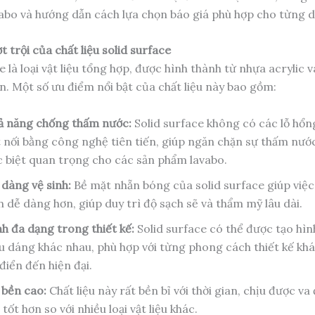
vabo và hướng dẫn cách lựa chọn báo giá phù hợp cho từng d
 trội của chất liệu solid surface
e là loại vật liệu tổng hợp, được hình thành từ nhựa acrylic 
n. Một số ưu điểm nổi bật của chất liệu này bao gồm:
ả năng chống thấm nước:
Solid surface không có các lỗ hổn
t nối bằng công nghệ tiên tiến, giúp ngăn chặn sự thấm nước
c biệt quan trọng cho các sản phẩm lavabo.
 dàng vệ sinh:
Bề mặt nhẵn bóng của solid surface giúp việc 
 dễ dàng hơn, giúp duy trì độ sạch sẽ và thẩm mỹ lâu dài.
h đa dạng trong thiết kế:
Solid surface có thể được tạo hìn
ểu dáng khác nhau, phù hợp với từng phong cách thiết kế khá
điển đến hiện đại.
 bền cao:
Chất liệu này rất bền bỉ với thời gian, chịu được va
 tốt hơn so với nhiều loại vật liệu khác.