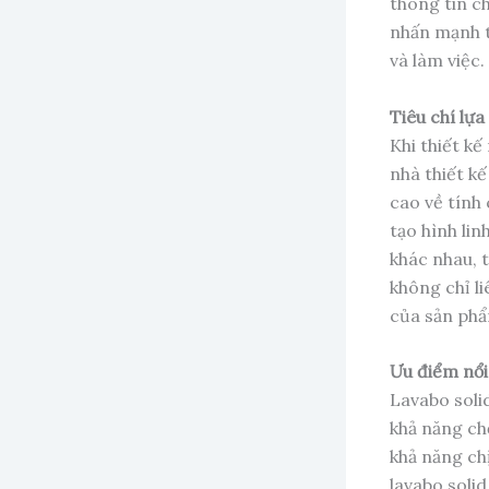
thông tin ch
nhấn mạnh t
và làm việc.
Tiêu chí lựa
Khi thiết k
nhà thiết kế
cao về tính 
tạo hình lin
khác nhau, t
không chỉ l
của sản ph
Ưu điểm nổi
Lavabo soli
khả năng chố
khả năng ch
lavabo solid