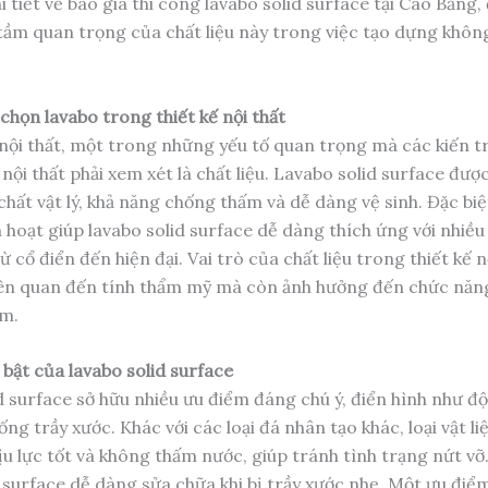
i tiết về báo giá thi công lavabo solid surface tại Cao Bằng,
ầm quan trọng của chất liệu này trong việc tạo dựng khôn
 chọn lavabo trong thiết kế nội thất
ế nội thất, một trong những yếu tố quan trọng mà các kiến t
 nội thất phải xem xét là chất liệu. Lavabo solid surface đượ
chất vật lý, khả năng chống thấm và dễ dàng vệ sinh. Đặc biệ
h hoạt giúp lavabo solid surface dễ dàng thích ứng với nhiều 
ừ cổ điển đến hiện đại. Vai trò của chất liệu trong thiết kế n
iên quan đến tính thẩm mỹ mà còn ảnh hưởng đến chức năn
ẩm.
 bật của lavabo solid surface
d surface sở hữu nhiều ưu điểm đáng chú ý, điển hình như đ
ng trầy xước. Khác với các loại đá nhân tạo khác, loại vật li
ịu lực tốt và không thấm nước, giúp tránh tình trạng nứt vỡ
 surface dễ dàng sửa chữa khi bị trầy xước nhẹ. Một ưu điểm