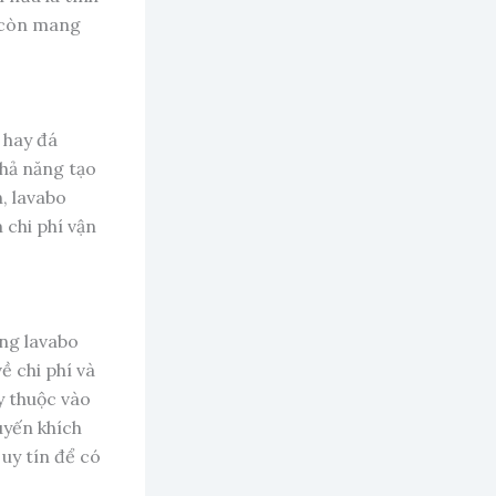
 còn mang
 hay đá
khả năng tạo
, lavabo
 chi phí vận
ông lavabo
ề chi phí và
y thuộc vào
uyến khích
 uy tín để có