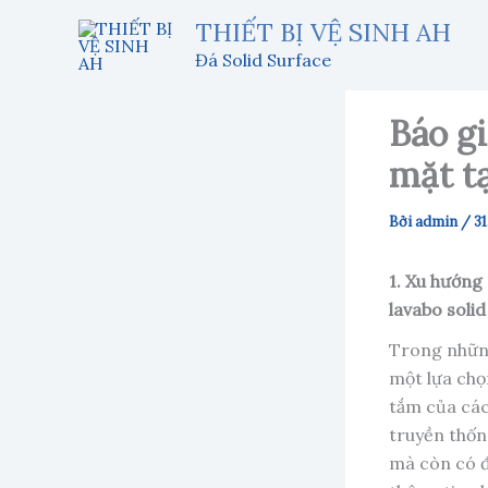
Nhảy
THIẾT BỊ VỆ SINH AH
tới
Đá Solid Surface
nội
dung
Báo gi
mặt t
Bởi
admin
/
31
1. Xu hướng 
lavabo solid
Trong những
một lựa chọn
tắm của các 
truyền thống
mà còn có đ