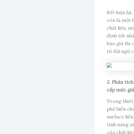
Kết luận lạ
còn là một l
chất liệu, 
định tốt nh
báo giá thi 
từ đội ngũ 
2. Phân tích
cấp mức giá
Trong thiết 
phổ biến cho
surface liề
tính năng ưu
của chất liệ