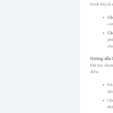
Dưới đây là
Các
cạ
Các
ph
chọ
Hướng dẫn l
Khi lựa chọn
điều:
Đá
qua
Chọ
th