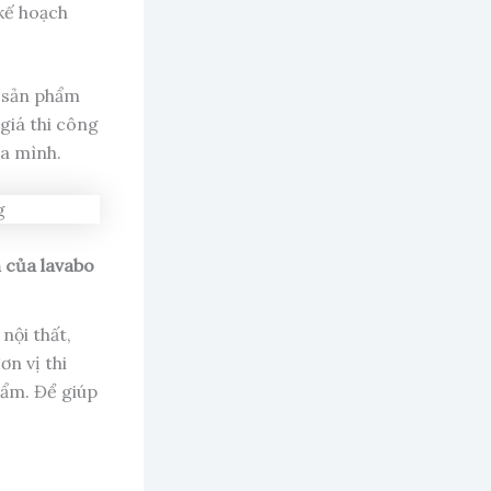
 kế hoạch
c sản phẩm
 giá thi công
ủa mình.
n của lavabo
nội thất,
ơn vị thi
hẩm. Để giúp