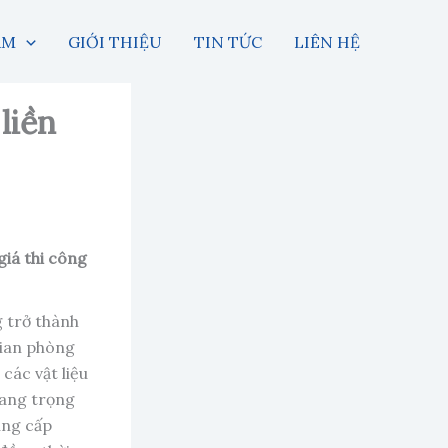
ẨM
GIỚI THIỆU
TIN TỨC
LIÊN HỆ
liền
giá thi công
 trở thành
gian phòng
các vật liệu
sang trọng
ung cấp