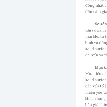
đồng nhất v
đến cảm giá
So sán
Khi so sánh 
marble, ta t
hình và đồn
solid surfac
chuyển và th
Mục ti
Mục tiêu của
solid surfac
các yếu tố 
nhiều yếu tố
khách hàng c
báo giá chí