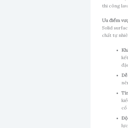
thi công la
Ưu điểm vượt
Solid surfac
chất tự nhiê
Kh
kế
đặ
Dễ
nên
Tín
ki
cổ 
Độ
lực