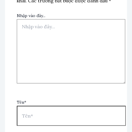
khai.
Các trường bắt buộc được đánh dấu
*
Nhập vào đây...
Tên*