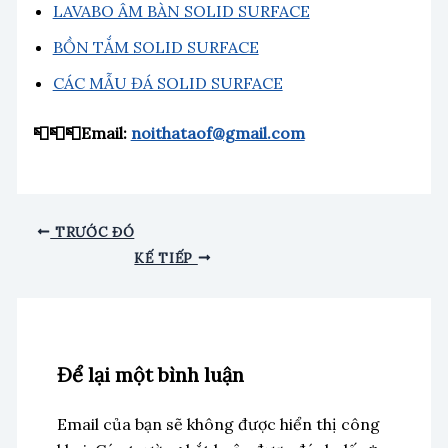
LAVABO ÂM BÀN SOLID SURFACE
BỒN TẮM SOLID SURFACE
CÁC MẪU ĐÁ SOLID SURFACE
📮📮📮Email:
noithataof@gmail.com
TRƯỚC ĐÓ
KẾ TIẾP
Để lại một bình luận
Email của bạn sẽ không được hiển thị công