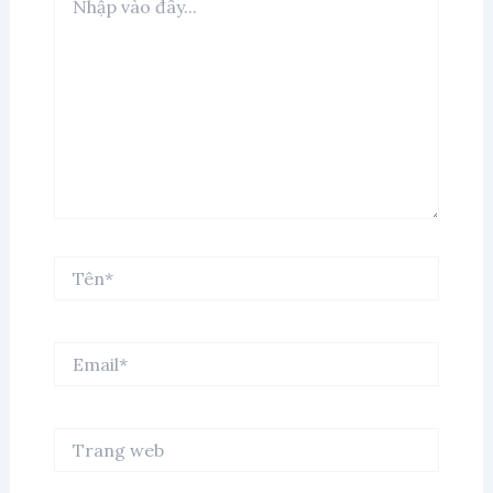
vào
đây...
Tên*
Email*
Trang
web