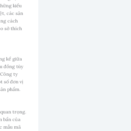
những kiểu
ệt, các sản
ong cách
o sở thích
ng kể giữa
ệu đồng tùy
 Công ty
t số đơn vị
sản phẩm.
 quan trọng.
m bẩn của
ác mẫu mã