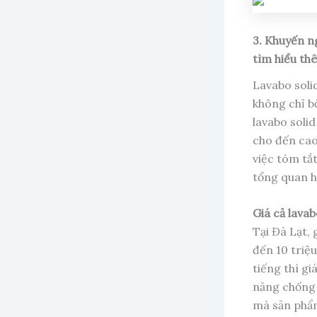
3. Khuyến n
tìm hiểu th
Lavabo soli
không chỉ bở
lavabo soli
cho đến cao
việc tóm tắ
tổng quan h
Giá cả lavab
Tại Đà Lạt, 
đến 10 triệ
tiếng thì gi
năng chống 
mà sản phẩm