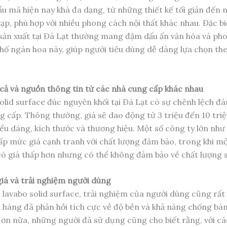
ẫu mã hiện nay khá đa dạng, từ những thiết kế tối giản đến 
ạp, phù hợp với nhiều phong cách nội thất khác nhau. Đặc bi
ản xuất tại Đà Lạt thường mang đậm dấu ấn văn hóa và ph
hố ngàn hoa này, giúp người tiêu dùng dễ dàng lựa chọn the
 cả và nguồn thông tin từ các nhà cung cấp khác nhau
olid surface đúc nguyên khối tại Đà Lạt có sự chênh lệch đá
g cấp. Thông thường, giá sẽ dao động từ 3 triệu đến 10 tri
iểu dáng, kích thước và thương hiệu. Một số công ty lớn như
p mức giá cạnh tranh với chất lượng đảm bảo, trong khi mộ
 có giá thấp hơn nhưng có thể không đảm bảo về chất lượng 
iá và trải nghiệm người dùng
n lavabo solid surface, trải nghiệm của người dùng cũng rất
 hàng đã phản hồi tích cực về độ bền và khả năng chống bá
ơn nữa, những người đã sử dụng cũng cho biết rằng, với c