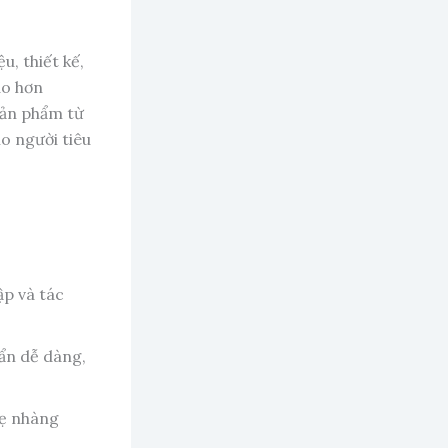
u, thiết kế,
ao hơn
sản phẩm từ
o người tiêu
ập và tác
ẩn dễ dàng,
hẹ nhàng