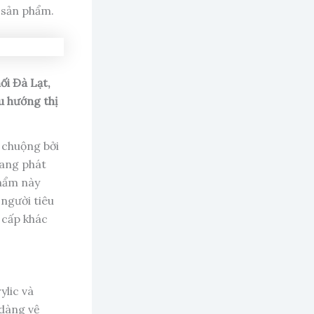
 sản phẩm.
ối Đà Lạt,
u hướng thị
 chuộng bởi
đang phát
phẩm này
 người tiêu
 cấp khác
ylic và
 dàng vệ