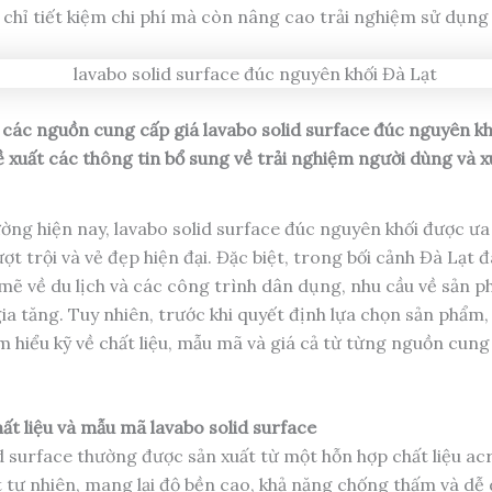
chỉ tiết kiệm chi phí mà còn nâng cao trải nghiệm sử dụng
h các nguồn cung cấp giá lavabo solid surface đúc nguyên kh
ề xuất các thông tin bổ sung về trải nghiệm người dùng và x
ường hiện nay, lavabo solid surface đúc nguyên khối được ưa
ợt trội và vẻ đẹp hiện đại. Đặc biệt, trong bối cảnh Đà Lạt 
mẽ về du lịch và các công trình dân dụng, nhu cầu về sản 
ia tăng. Tuy nhiên, trước khi quyết định lựa chọn sản phẩm,
m hiểu kỹ về chất liệu, mẫu mã và giá cả từ từng nguồn cung
ất liệu và mẫu mã lavabo solid surface
d surface thường được sản xuất từ một hỗn hợp chất liệu acr
 tự nhiên, mang lại độ bền cao, khả năng chống thấm và dễ