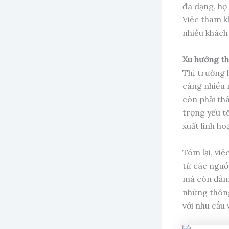
đa dạng, họ
Việc tham k
nhiều khách
Xu hướng th
Thị trường 
càng nhiều 
còn phải th
trọng yếu t
xuất linh ho
Tóm lại, việ
từ các nguồ
mà còn đảm 
những thông
với nhu cầu 