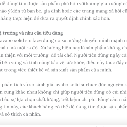
 dễ dàng tìm được sản phẩm phù hợp với không gian sống c
hảo ý kiến từ bạn bè, gia đình hoặc các trang mạng xã hội 
 hàng thực hiện để đưa ra quyết định chính xác hơn.
ị trường và nhu cầu tiêu dùng
lavabo solid surface đang có xu hướng chuyển mình mạnh m
mẫu mã mới ra đời. Xu hướng hiện nay là sản phẩm không c
ân thiện với môi trường, dễ tái chế. Người tiêu dùng ngày cà
ố bền vững và tính năng bảo vệ sức khỏe, điều này thúc đẩy 
ạt trong việc thiết kế và sản xuất sản phẩm của mình.
c phân tích và so sánh giá lavabo solid surface đúc nguyên 
n cung khác nhau không chỉ giúp người tiêu dùng có cái nh
bảo sự lựa chọn chất lượng, tiết kiệm chi phí. Bằng cách n
 tin này, các khách hàng có thể dễ dàng tìm được sản phẩ
và sở thích cá nhân.