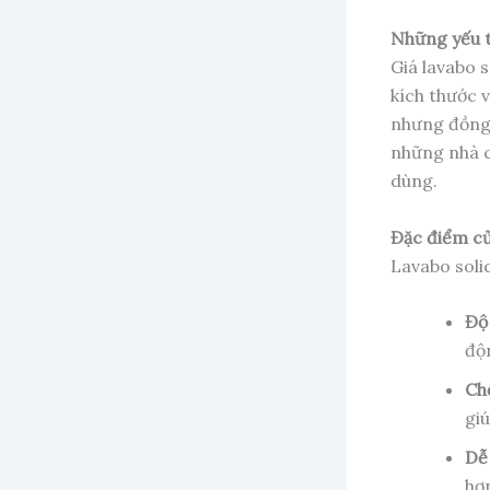
Những yếu t
Giá lavabo s
kích thước 
nhưng đồng 
những nhà c
dùng.
Đặc điểm củ
Lavabo soli
Độ
độ
Ch
giú
Dễ
hơ