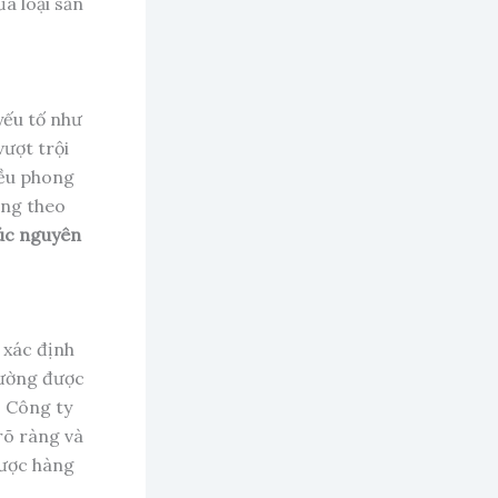
ủa loại sản
yếu tố như
vượt trội
iều phong
ộng theo
đúc nguyên
 xác định
hường được
. Công ty
rõ ràng và
được hàng