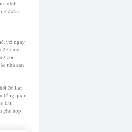
ủa mình.
cũng được
ẽ, với ngày
hỉ đẹp mà
ng coi
các nhà sản
khối Đà Lạt
ìn tổng quan
ắm bắt
m phù hợp