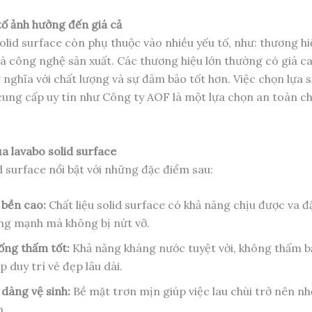
ố ảnh hưởng đến giá cả
olid surface còn phụ thuộc vào nhiều yếu tố, như: thương hiệ
và công nghệ sản xuất. Các thương hiệu lớn thường có giá c
nghĩa với chất lượng và sự đảm bảo tốt hơn. Việc chọn lựa 
ung cấp uy tín như Công ty AOF là một lựa chọn an toàn ch
a lavabo solid surface
d surface nổi bật với những đặc điểm sau:
 bền cao:
Chất liệu solid surface có khả năng chịu được va đ
ng mạnh mà không bị nứt vỡ.
ống thấm tốt:
Khả năng kháng nước tuyệt vời, không thấm b
p duy trì vẻ đẹp lâu dài.
 dàng vệ sinh:
Bề mặt trơn mịn giúp việc lau chùi trở nên n
n.