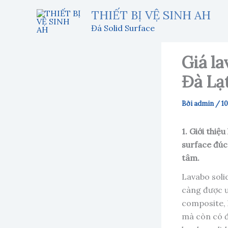
Nhảy
THIẾT BỊ VỆ SINH AH
tới
Đá Solid Surface
nội
dung
Giá la
Đà Lạ
Bởi
admin
/
10
1. Giới thiệ
surface đúc
tâm.
Lavabo soli
càng được ư
composite, 
mà còn có đ