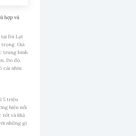
hù hợp và
tại Đà Lạt
 trọng. Giá
c trung bình
m. Do đó,
ó cái nhìn
 5 triệu
ơng hiệu nổi
c tốt và khả
với những gì