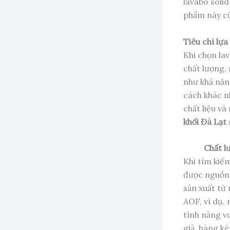
lavabo solid
phẩm này cũ
Tiêu chí lựa
Khi chọn la
chất lượng,
như khả năn
cách khác n
chất liệu v
khối Đà Lạt
Chất l
Khi tìm kiế
được nguồn 
sản xuất từ
AOF, ví dụ, 
tính năng v
giả, hàng k