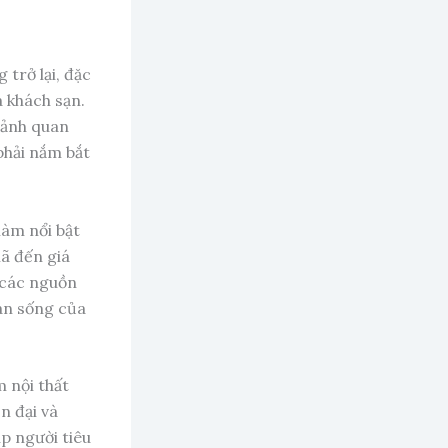
 trở lại, đặc
à khách sạn.
cảnh quan
phải nắm bắt
làm nổi bật
mã đến giá
các nguồn
ian sống của
m nội thất
n đại và
úp người tiêu