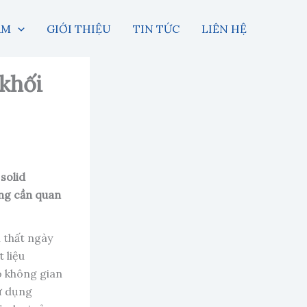
ẨM
GIỚI THIỆU
TIN TỨC
LIÊN HỆ
 khối
 solid
ùng cần quan
 thất ngày
 liệu
o không gian
sử dụng