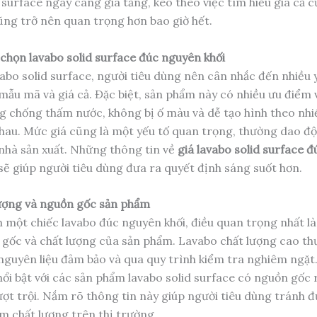
 surface ngày càng gia tăng, kéo theo việc tìm hiểu giá cả c
ng trở nên quan trọng hơn bao giờ hết.
 chọn lavabo solid surface đúc nguyên khối
vabo solid surface, người tiêu dùng nên cân nhắc đến nhiều 
 mẫu mã và giá cả. Đặc biệt, sản phẩm này có nhiều ưu điểm 
g chống thấm nước, không bị ố màu và dễ tạo hình theo nh
hau. Mức giá cũng là một yếu tố quan trọng, thường dao đ
à nhà sản xuất. Những thông tin về
giá lavabo solid surface 
sẽ giúp người tiêu dùng đưa ra quyết định sáng suốt hơn.
ượng và nguồn gốc sản phẩm
m một chiếc lavabo đúc nguyên khối, điều quan trọng nhất là
gốc và chất lượng của sản phẩm. Lavabo chất lượng cao t
 nguyên liệu đảm bảo và qua quy trình kiểm tra nghiêm ngặt
nổi bật với các sản phẩm lavabo solid surface có nguồn gốc 
ượt trội. Nắm rõ thông tin này giúp người tiêu dùng tránh 
ém chất lượng trên thị trường.