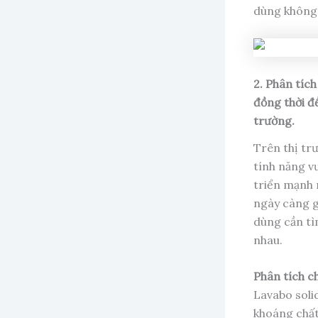
dùng không 
2. Phân tíc
đồng thời đ
trường.
Trên thị tr
tính năng vư
triển mạnh 
ngày càng g
dùng cần tì
nhau.
Phân tích ch
Lavabo soli
khoáng chất