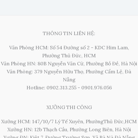
THÔNG TIN LIÊN HỆ:
Văn Phòng HCM: Số 54 Đường số 2 - KDC Him Lam,
Phường Thủ Đức, HCM
Văn Phòng HN: 80B Nguyễn Văn Cừ, Phường Bồ Đề, Hà Nội
Văn Phòng: 379 Nguyễn Hữu Thọ, Phường Cẩm Lệ, Đà
Nẵng
Hotline: 0902.313.255 - 0901.976.056
XƯỞNG THI CÔNG
Xưởng HCM: 147/10/7 Lý Tế Xuyên, PhườngThủ Đức,HCM
Xưởng HN: 12b Thạch Cầu, Phường Long Biên, Hà Nội
Xưởng ĐN: Kiệt 7, Đường Trường Sơn, Xã Bà Nà Đà Nẵng