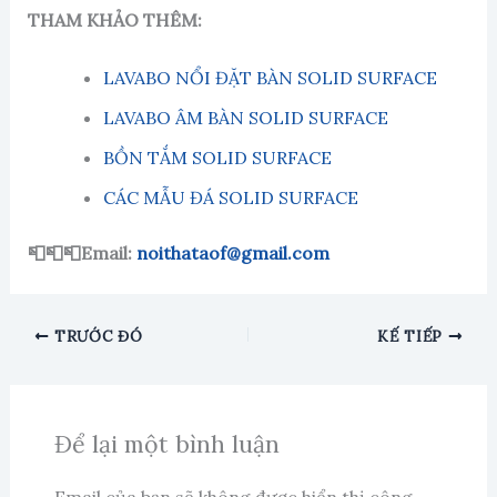
THAM KHẢO THÊM:
LAVABO NỔI ĐẶT BÀN SOLID SURFACE
LAVABO ÂM BÀN SOLID SURFACE
BỒN TẮM SOLID SURFACE
CÁC MẪU ĐÁ SOLID SURFACE
📮📮📮Email:
noithataof@gmail.com
TRƯỚC ĐÓ
KẾ TIẾP
Để lại một bình luận