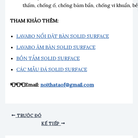
thấm, chống ố, chống bám bẩn, chống vi khuẩn, bề
THAM KHẢO THÊM:
LAVABO NỔI ĐẶT BÀN SOLID SURFACE
LAVABO ÂM BÀN SOLID SURFACE
BỒN TẮM SOLID SURFACE
CÁC MẪU ĐÁ SOLID SURFACE
📮📮📮Email:
noithataof@gmail.com
TRƯỚC ĐÓ
KẾ TIẾP