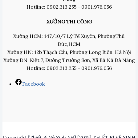
Hotline: 0902.313.255 - 0901.976.056
XƯỞNG THI CÔNG
Xưởng HCM: 147/10/7 Lý Tế Xuyên, PhườngThủ
Đức,HCM
Xưởng HN: 12b Thạch Cầu, Phường Long Biên, Hà Nội
Xưởng ĐN: Kiệt 7, Đường Trường Sơn, Xã Bà Nà Đà Nẵng
Hotline: 0902.313.255 - 0901.976.056
Facebook
Copyright [Thiết Bị Vệ Sinh AH] [2015] THIẾT BỊ VỆ SINH