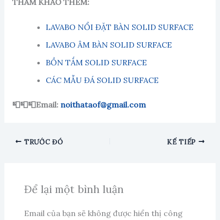
THAM KHẢO THÊM:
LAVABO NỔI ĐẶT BÀN SOLID SURFACE
LAVABO ÂM BÀN SOLID SURFACE
BỒN TẮM SOLID SURFACE
CÁC MẪU ĐÁ SOLID SURFACE
📮📮📮Email:
noithataof@gmail.com
TRƯỚC ĐÓ
KẾ TIẾP
Để lại một bình luận
Email của bạn sẽ không được hiển thị công