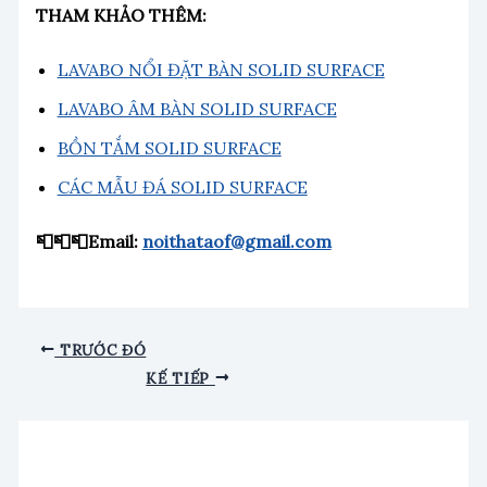
THAM KHẢO THÊM:
LAVABO NỔI ĐẶT BÀN SOLID SURFACE
LAVABO ÂM BÀN SOLID SURFACE
BỒN TẮM SOLID SURFACE
CÁC MẪU ĐÁ SOLID SURFACE
📮📮📮Email:
noithataof@gmail.com
TRƯỚC ĐÓ
KẾ TIẾP