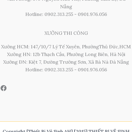
Nẵng
Hotline: 0902.313.255 - 0901.976.056
XƯỞNG THI CÔNG
Xưởng HCM: 147/10/7 Lý Tế Xuyên, PhườngThủ Đức,HCM
Xưởng HN: 12b Thạch Cầu, Phường Long Biên, Hà Nội
Xưởng ĐN: Kiệt 7, Đường Trường Sơn, Xã Bà Nà Đà Nẵng
Hotline: 0902.313.255 - 0901.976.056
Copyright [Thiết Bị Vệ Sinh AH] [2015] THIẾT BỊ VỆ SINH