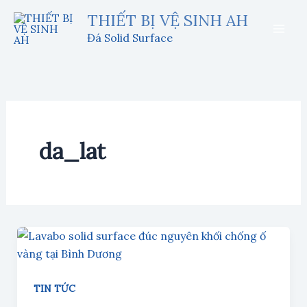
Nhảy
THIẾT BỊ VỆ SINH AH
tới
Đá Solid Surface
nội
dung
da_lat
TIN TỨC