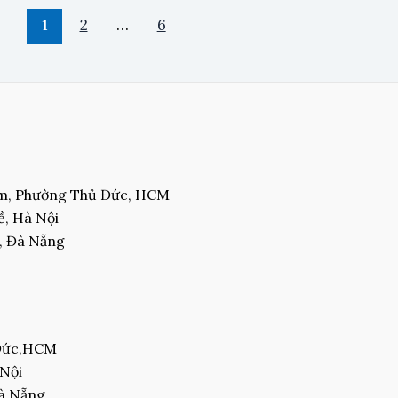
1
2
…
6
am, Phường Thủ Đức, HCM
, Hà Nội
, Đà Nẵng
 Đức,HCM
 Nội
Đà Nẵng