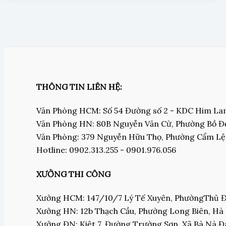
THÔNG TIN LIÊN HỆ:
Văn Phòng HCM: Số 54 Đường số 2 - KDC Him L
Văn Phòng HN: 80B Nguyễn Văn Cừ, Phường Bồ Đề
Văn Phòng: 379 Nguyễn Hữu Thọ, Phường Cẩm Lệ
Hotline: 0902.313.255 - 0901.976.056
XƯỞNG THI CÔNG
Xưởng HCM: 147/10/7 Lý Tế Xuyên, PhườngThủ
Xưởng HN: 12b Thạch Cầu, Phường Long Biên, Hà
Xưởng ĐN: Kiệt 7, Đường Trường Sơn, Xã Bà Nà 