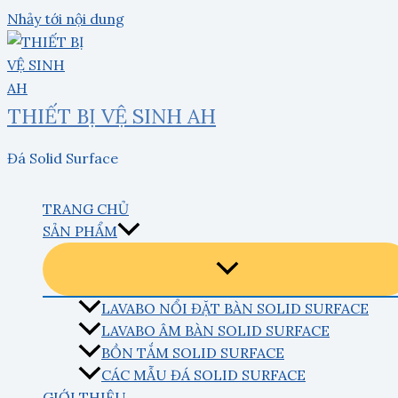
Nhảy tới nội dung
THIẾT BỊ VỆ SINH AH
Đá Solid Surface
TRANG CHỦ
SẢN PHẨM
LAVABO NỔI ĐẶT BÀN SOLID SURFACE
LAVABO ÂM BÀN SOLID SURFACE
BỒN TẮM SOLID SURFACE
CÁC MẪU ĐÁ SOLID SURFACE
GIỚI THIỆU